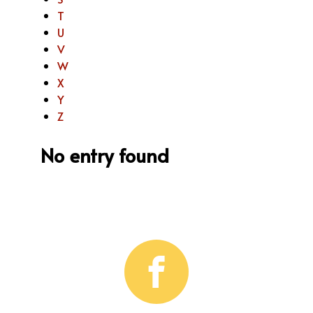
T
U
V
W
X
Y
Z
No entry found