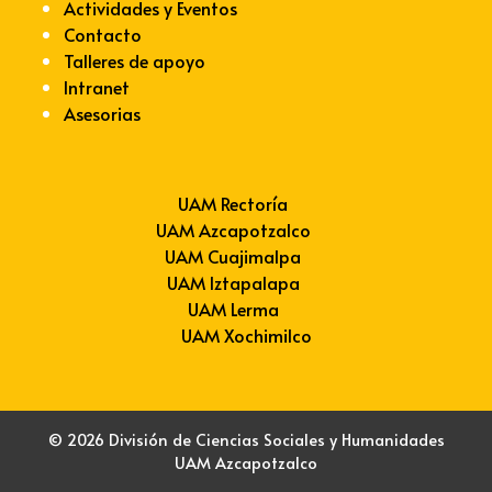
Actividades y Eventos
Contacto
Talleres de apoyo
Intranet
Asesorias
UAM Rectoría
UAM Azcapotzalco
UAM Cuajimalpa
UAM Iztapalapa
UAM Lerma
UAM Xochimilco
© 2026 División de Ciencias Sociales y Humanidades
UAM Azcapotzalco