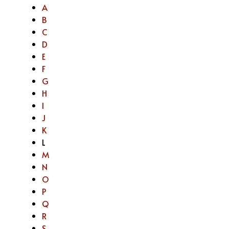
A
B
C
D
E
F
G
H
I
J
K
L
M
N
O
P
Q
R
S