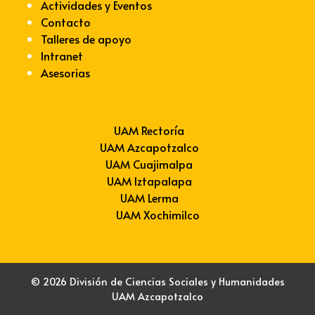
Actividades y Eventos
Contacto
Talleres de apoyo
Intranet
Asesorias
UAM Rectoría
UAM Azcapotzalco
UAM Cuajimalpa
UAM Iztapalapa
UAM Lerma
UAM Xochimilco
© 2026 División de Ciencias Sociales y Humanidades
UAM Azcapotzalco