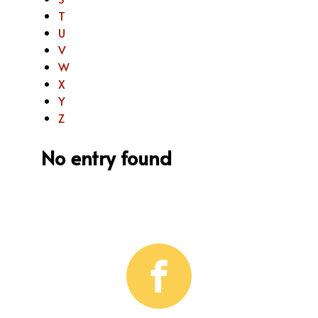
T
U
V
W
X
Y
Z
No entry found