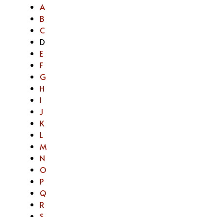
A
B
C
D
E
F
G
H
I
J
K
L
M
N
O
P
Q
R
S