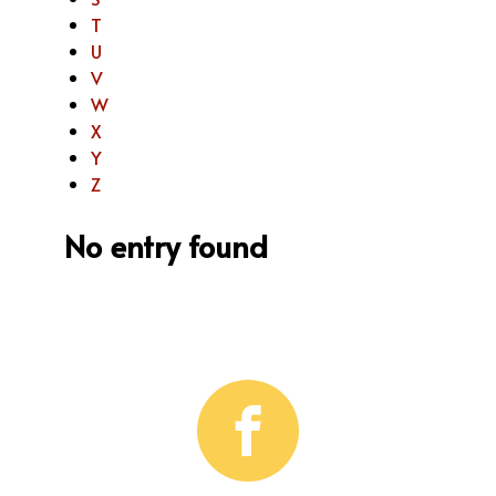
T
U
V
W
X
Y
Z
No entry found