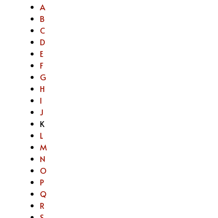
A
B
C
D
E
F
G
H
I
J
K
L
M
N
O
P
Q
R
S