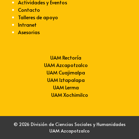
Actividades y Eventos
Contacto
Talleres de apoyo
Intranet
Asesorias
UAM Rectoría
UAM Azcapotzalco
UAM Cuajimalpa
UAM Iztapalapa
UAM Lerma
UAM Xochimilco
© 2026 División de Ciencias Sociales y Humanidades
UAM Azcapotzalco